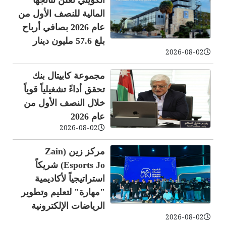
الكويتي تعلن نتائجها
المالية للنصف الأول من
عام 2026 بصافي أرباح
بلغ 57.6 مليون دينار
2026-08-02
مجموعة كابيتال بنك
تحقق أداءً تشغيلياً قوياً
خلال النصف الأول من
عام 2026
2026-08-02
مركز زين (Zain
Esports Jo) شريكاً
استراتيجياً لأكاديمية
"مهارة" لتعليم وتطوير
الرياضات الإلكترونية
2026-08-02