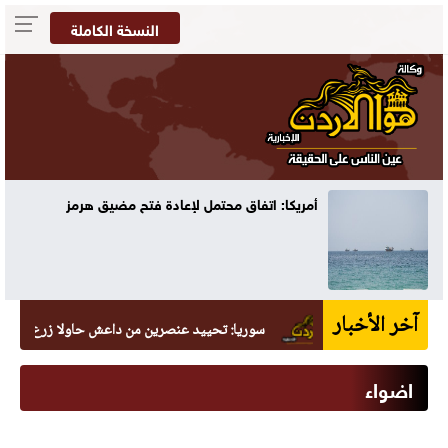
النسخة الكاملة
أمريكا: اتفاق محتمل لإعادة فتح مضيق هرمز
آخر الأخبار
سوريا: تحييد عنصرين من داعش حاولا زرع عبوة في السيد
اضواء