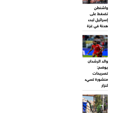
واشنطن
تضغط على
إسرائيل لبدء
هدنة في غزة
والد الرشدان
يوضح:
تصريحات
منشورة تسيء
لنزار