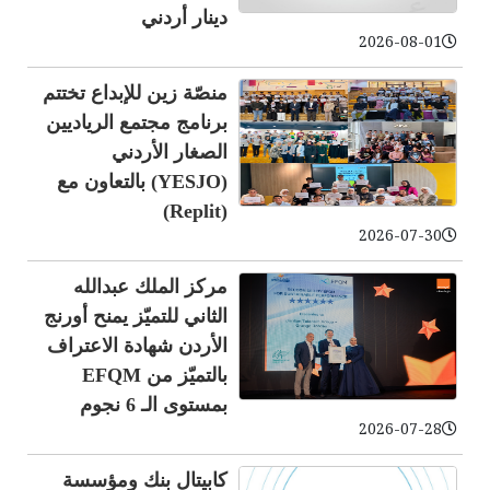
دينار أردني
2026-08-01
منصّة زين للإبداع تختتم
برنامج مجتمع الرياديين
الصغار الأردني
(YESJO) بالتعاون مع
(Replit)
2026-07-30
مركز الملك عبدالله
الثاني للتميّز يمنح أورنج
الأردن شهادة الاعتراف
بالتميّز من EFQM
بمستوى الـ 6 نجوم
2026-07-28
كابيتال بنك ومؤسسة