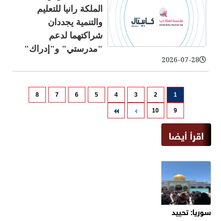
الملكة رانيا للتعليم
والتنمية يجددان
شراكتهما لدعم
"مدرستي" و"إدراك"
2026-07-28
8
7
6
5
4
3
2
1
10
9
اقرأ أيضا
سوريا: تحييد