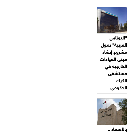
"البوتاس
العربية" تمول
مشروع إنشاء
مبنى العيادات
الخارجية في
مستشفى
الكرك
الحكومي
بالأسماء ..