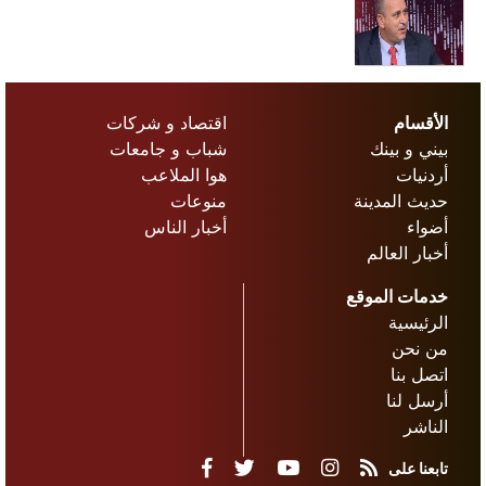
الخرابشة:
الحكومات
الأقسام
اقتصاد و شركات
أنفقت 50
بيني و بينك
شباب و جامعات
مليون على
أردنيات
هوا الملاعب
مجمعات لم
حديث المدينة
منوعات
تحقق
أضواء
أخبار الناس
الاستفادة
أخبار العالم
المطلوبة
خدمات الموقع
الرئيسية
من نحن
اتصل بنا
أرسل لنا
الناشر
تابعنا على