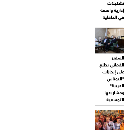
تشكيلات
إدارية واسعة
في الداخلية
السفير
العُماني يطلع
على إنجازات
"البوتاس
العربية"
ومشاريعها
التوسعية