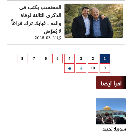
المحتسب يكتب في
الذكرى الثالثة لوفاة
والده : غيابك ترك فراغاً
لا يُعوّض
2026-03-21
8
7
6
5
4
3
2
1
10
9
اقرأ أيضا
سوريا: تحييد