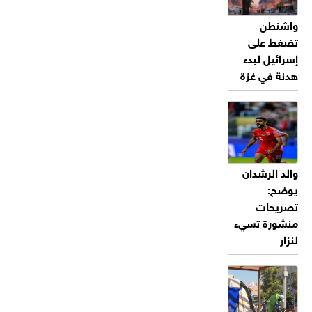
واشنطن
تضغط على
إسرائيل لبدء
هدنة في غزة
والد الرشدان
يوضح:
تصريحات
منشورة تسيء
لنزار