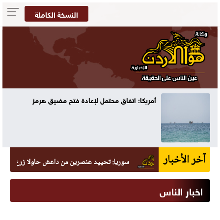
النسخة الكاملة
يكا: اتفاق محتمل لإعادة فتح مضيق هرمز
70 ألفا يؤدون صلاة الجمعة في المسجد الأقصى
آخر الأخبار
سوريا: تحييد عنصرين من داعش حاولا زرع عبوة في السي
اخبار الناس