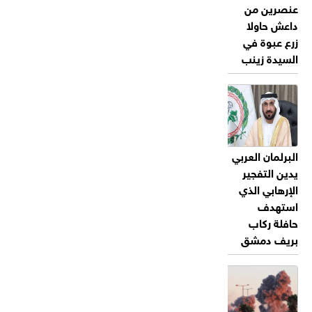
عنصرين من
داعش حاولا
زرع عبوة في
السيدة زينب
البرلمان العربي
يدين التفجير
الإرهابي الذي
استهدف
حافلة ركاب
بريف دمشق