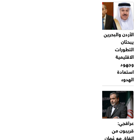
الأردن والبحرين
يبحثان
التطورات
الاقليمية
وجهود
استعادة
الهدوء
عراقجي:
قريبون من
اتفاق مع عُمان