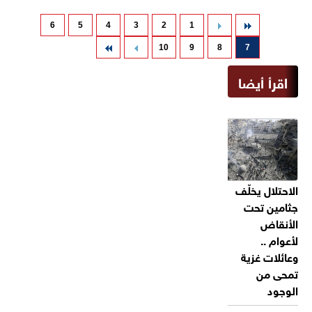
6
5
4
3
2
1
10
9
8
7
اقرأ أيضا
الاحتلال يخلّف
جثامين تحت
الأنقاض
لأعوام ..
وعائلات غزية
تمحى من
الوجود