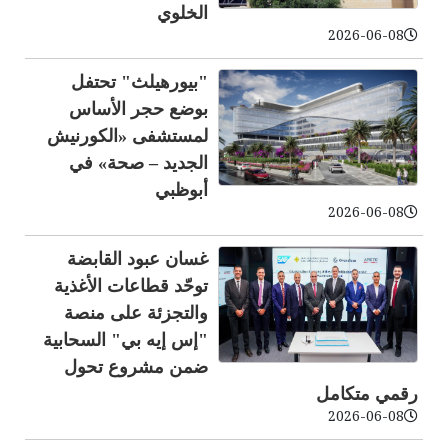
الخلوي
2026-06-08
"بيورهيلث" تحتفل
بوضع حجر الأساس
لمستشفى «الكورنيش
الجديد – صحة» في
أبوظبي
2026-06-08
غسان عبود القابضة
توحّد قطاعات الأغذية
والتجزئة على منصة
"إس إيه بي" السحابية
ضمن مشروع تحول
رقمي متكامل
2026-06-08