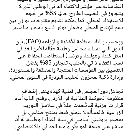
انعكاساته على مؤشر الاكتفاء الذاتي الوطني الذي لا
يتجاوز في الحليب الطازج حاليًا 55% من حجم
الاستهلاك المحلي. كما يمكنه تقديم مقترحات توازن بين
دعم الإنتاج المحلي وضمان توفر السلع بأسعار مناسبة.
وبحسب بيانات منظمة الأغذية والزراعة (FAO)، فإن
الدول التي تمتلك مجالس وطنية فعّالة للأمن الغذائي
(مثل كندا، وهولندا، وفرنسا) استطاعت الحفاظ على
نسب اكتفاء ذاتي بالحليب تتجاوز 85% بفضل
التنسيق بين المؤسسات المنتجة والمصنّعة والمستوردة،
وإدارة ذكية لمخزون الحليب البودرة في السوق المحلي.
تجاهل دور المجلس في قضية كهذه يعني إضعاف
منظومة الحوكمة الغذائية في الأردن، وفتح الباب أمام
قرارات جزئية قد تُحدث خللاً في سلاسل التوريد
الزراعية. فالمسألة لا تتعلق فقط بمنتج صناعي، بل
بمصدر بروتيني أساسي في سلة الغذاء الوطنية، له أثر
مباشر على صحة المواطن وأمنه الغذائي والاقتصادي.