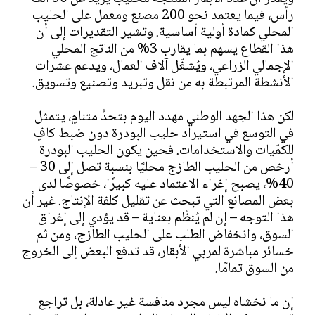
رأس، فيما يعتمد نحو 200 مصنع ومعمل على الحليب
المحلي كمادة أولية أساسية. وتشير التقديرات إلى أن
هذا القطاع يسهم بما يقارب 3% من الناتج المحلي
الإجمالي الزراعي، ويُشغّل آلاف العمال، ويدعم عشرات
الأنشطة المرتبطة به من نقل وتبريد وتصنيع وتسويق.
لكن هذا الجهد الوطني مهدد اليوم بتحدٍّ متنامٍ، يتمثل
في التوسع في استيراد حليب البودرة دون ضبط كافٍ
للكمّيات والاستخدامات. فحين يكون الحليب البودرة
أرخص من الحليب الطازج محليًا بنسبة تصل إلى 30 –
40%، يصبح إغراء الاعتماد عليه كبيرًا، خصوصًا لدى
بعض المصانع التي تبحث عن تقليل كلفة الإنتاج. غير أن
هذا التوجه – إن لم يُنظَّم بعناية – قد يؤدي إلى إغراق
السوق، وانخفاض الطلب على الحليب الطازج، ومن ثم
خسائر مباشرة لمربي الأبقار، قد تدفع البعض إلى الخروج
من السوق تمامًا.
إن ما نخشاه ليس مجرد منافسة غير عادلة، بل تراجع