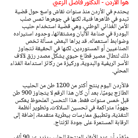
هوا الأردن - الدكتور فاضل الزعبي
يحتدم في الأردن منذ سنوات نقاش واسع حول قضية
تبدو في ظاهرها فنية، لكنها في جوهرها تمس صلب
الأمن الغذائي الوطني، وهي قضية استخدام حليب
البودرة في صناعة الألبان ومشتقاتها، وحدود استيراده
وضوابط استعماله. قد يراها البعض مسألة تخص
الصناعيين أو المستوردين، لكنها في الحقيقة تتجاوز
ذلك لتطال مصير قطاع حيوي يشكل مصدر رزق لآلاف
الأسر الريفية والبدوية، وركيزة من ركائز استدامة الغذاء
المحلي.
فالأردن اليوم ينتج أكثر من 1200 طن من الحليب
الطازج يوميًا، بعد أن كان هذا الرقم لا يتجاوز 900 طن
قبل خمس سنوات فقط. هذا التحسن الملحوظ يعكس
جهودًا متراكمة في تحسين السلالات، وتطوير أنظمة
التغذية، وتطبيق ممارسات بيطرية متقدمة، إضافة إلى
الرقابة المستمرة على جودة الإنتاج.
ويُقدّر أن عدد الأبقار المنتجة للحليب يزيد عن 90 ألف