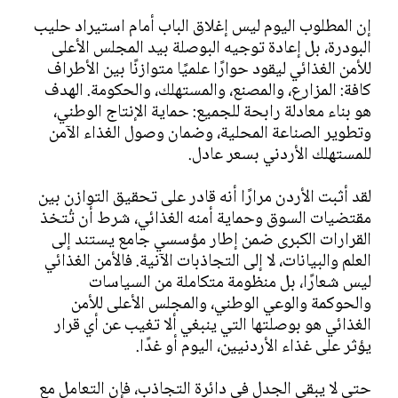
إن المطلوب اليوم ليس إغلاق الباب أمام استيراد حليب
البودرة، بل إعادة توجيه البوصلة بيد المجلس الأعلى
للأمن الغذائي ليقود حوارًا علميًا متوازنًا بين الأطراف
كافة: المزارع، والمصنع، والمستهلك، والحكومة. الهدف
هو بناء معادلة رابحة للجميع: حماية الإنتاج الوطني،
وتطوير الصناعة المحلية، وضمان وصول الغذاء الآمن
للمستهلك الأردني بسعر عادل.
لقد أثبت الأردن مرارًا أنه قادر على تحقيق التوازن بين
مقتضيات السوق وحماية أمنه الغذائي، شرط أن تُتخذ
القرارات الكبرى ضمن إطار مؤسسي جامع يستند إلى
العلم والبيانات، لا إلى التجاذبات الآنية. فالأمن الغذائي
ليس شعارًا، بل منظومة متكاملة من السياسات
والحوكمة والوعي الوطني، والمجلس الأعلى للأمن
الغذائي هو بوصلتها التي ينبغي ألا تغيب عن أي قرار
يؤثر على غذاء الأردنيين، اليوم أو غدًا.
حتى لا يبقى الجدل في دائرة التجاذب، فإن التعامل مع