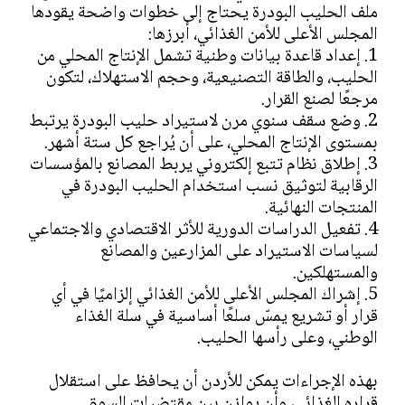
ملف الحليب البودرة يحتاج إلى خطوات واضحة يقودها
المجلس الأعلى للأمن الغذائي، أبرزها:
1. إعداد قاعدة بيانات وطنية تشمل الإنتاج المحلي من
الحليب، والطاقة التصنيعية، وحجم الاستهلاك، لتكون
مرجعًا لصنع القرار.
2. وضع سقف سنوي مرن لاستيراد حليب البودرة يرتبط
بمستوى الإنتاج المحلي، على أن يُراجع كل ستة أشهر.
3. إطلاق نظام تتبع إلكتروني يربط المصانع بالمؤسسات
الرقابية لتوثيق نسب استخدام الحليب البودرة في
المنتجات النهائية.
4. تفعيل الدراسات الدورية للأثر الاقتصادي والاجتماعي
لسياسات الاستيراد على المزارعين والمصانع
والمستهلكين.
5. إشراك المجلس الأعلى للأمن الغذائي إلزاميًا في أي
قرار أو تشريع يمسّ سلعًا أساسية في سلة الغذاء
الوطني، وعلى رأسها الحليب.
بهذه الإجراءات يمكن للأردن أن يحافظ على استقلال
قراره الغذائي، وأن يوازن بين مقتضيات السوق