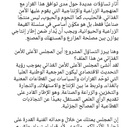
أثار تساؤلات عديدة حول مدى توافق هذا القرار مع
المنهجية الزراعية والإنتاجية التي يقوم عليها الأمن
الغذائي. فالحليب, كما اللحوم والحبوب, ليس منتجًا
صناعيًا فقط، بل هو مكوّن أساسي في سلسلة القيمة
الزراعية والحيوانية، ويجب أن يُدار ضمن إطار إنتاجي
يوازن بين مصلحة المزارع والمستهلك والمصنع.
وهنا يبرز التساؤل المشروع: أين المجلس الأعلى للأمن
الغذائي من هذا الملف؟
لقد أُنشئ المجلس الأعلى للأمن الغذائي بموجب رؤية
التحديث الاقتصادي ليكون المرجعية الوطنية العليا
التي توحّد القرارات والسياسات بين القطاعات المعنية
بالغذاء، وتربط ما بين الإنتاج والاستهلاك، والتجارة
والتخزين، والزراعة والصناعة. وهو الإطار القادر على
تقديم الرأي العلمي المستقل، بعيدًا عن التجاذبات
القطاعية أو المصالح الجزئية.
إن المجلس يمتلك من خلال وحداته الفنية القدرة على
تحليل الأثر الكمي والنوعي لأي قرار استيراد، وتقييم