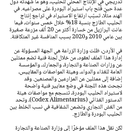
تدريجي في الإنتاج المحلي للحليب، وهو ما شهدته دول
عدة حين فُتح باب استيراد البودرة على مصراعيه. في
الهند مثلًا، تسبّب ارتفاع الاستيراد في تراجع إنتاج
الحليب الطازج بنسبة 18% خلال خمس سنوات، فيما
عانت البرازيل من خسارة أكثر من 20 ألف مزرعة صغيرة
بين عامي 2010 و2020 بسبب المنافسة غير المتكافئة.
في الأردن، ظلت وزارة الزراعة هي الجهة المسؤولة عن
إدارة هذا الملف لعقود، من خلال لجنة فنية تضم ممثلين
عن وزارات الصناعة والتجارة، والجمارك، والمؤسسة
العامة للغذاء والدواء، وهيئة المواصفات والمقاييس،
إضافة إلى ممثلين عن المزارعين والمصنعين. وقد
نجحت هذه اللجنة في وضع معايير فنية واضحة
لاستيراد الحليب البودرة، تنسجم مع مواصفات هيئة
الدستور الغذائي (Codex Alimentarius)، وتحد
من الغش التجاري وتضمن الشفافية في نسب الخلط بين
الحليب البودرة والطازج.
لكن نقل هذا الملف مؤخرًا إلى وزارة الصناعة والتجارة