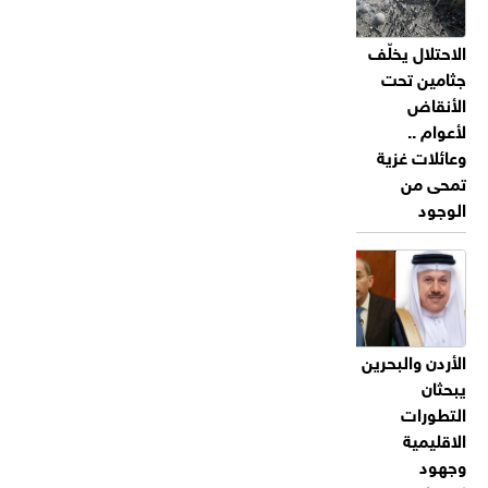
الاحتلال يخلّف
جثامين تحت
الأنقاض
لأعوام ..
وعائلات غزية
تمحى من
الوجود
الأردن والبحرين
يبحثان
التطورات
الاقليمية
وجهود