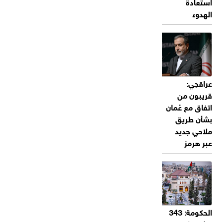
استعادة
الهدوء
عراقجي:
قريبون من
اتفاق مع عُمان
بشأن طريق
ملاحي جديد
عبر هرمز
الحكومة: 343