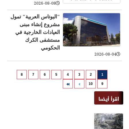
2026-08-08
"البوتاس العربية" تمول
مشروع إنشاء مبنى
العيادات الخارجية في
مستشفى الكرك
الحكومي
2026-08-04
8
7
6
5
4
3
2
1
10
9
اقرأ أيضا