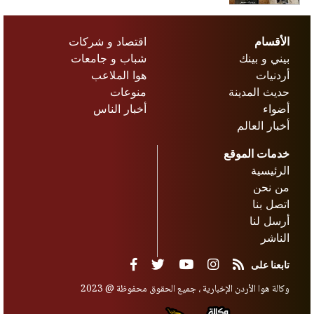
العمل: لا
تمديد لفترة
الأقسام
اقتصاد و شركات
قوننة أوضاع
بيني و بينك
شباب و جامعات
العمالة الوافدة
أردنيات
هوا الملاعب
المخالفة
حديث المدينة
منوعات
أضواء
أخبار الناس
أخبار العالم
خدمات الموقع
الرئيسية
من نحن
اتصل بنا
أرسل لنا
الناشر
تابعنا على
وكالة هوا الأردن الإخبارية ، جميع الحقوق محفوظة @ 2023