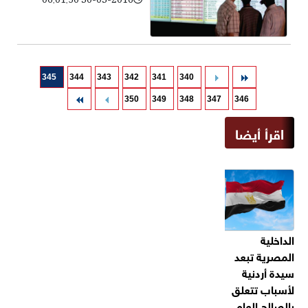
30-03-2016 06:01:50
345
344
343
342
341
340
350
349
348
347
346
اقرأ أيضا
الداخلية
المصرية تبعد
سيدة أردنية
لأسباب تتعلق
بالصالح العام