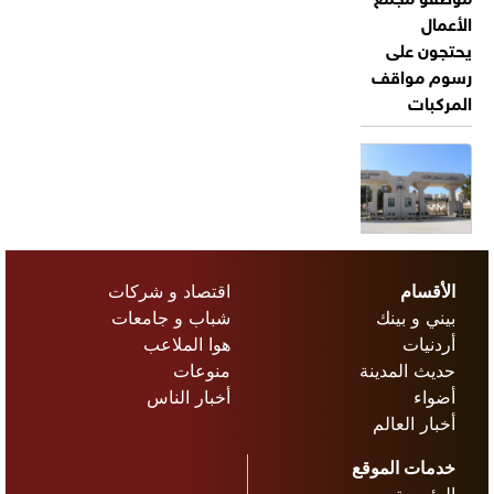
الأعمال
يحتجون على
رسوم مواقف
المركبات
الأردن يرحب
بإدانة مجلس
الأقسام
اقتصاد و شركات
الأمن هجمات
بيني و بينك
شباب و جامعات
الحوثيين على
أردنيات
هوا الملاعب
السعودية
حديث المدينة
منوعات
والسفن
أضواء
أخبار الناس
التجارية
أخبار العالم
خدمات الموقع