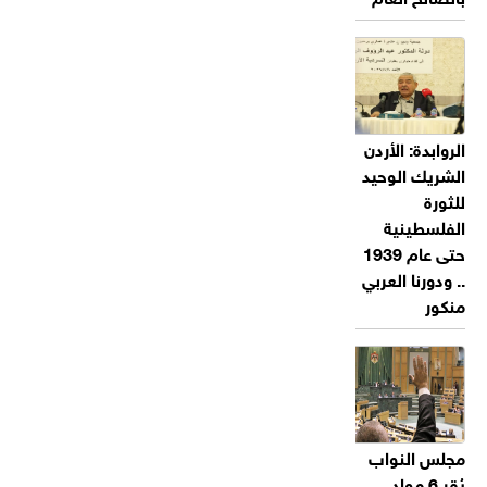
الروابدة: الأردن
الشريك الوحيد
للثورة
الفلسطينية
حتى عام 1939
.. ودورنا العربي
منكور
مجلس النواب
يُقر 6 مواد