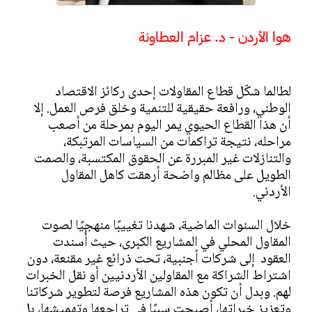
هوا الأردن - د. عزام العطاونة
لطالما شكّل قطاع المقاولات إحدى ركائز الاقتصاد
الوطني، ورافعة حقيقية للتنمية وخلق فرص العمل. إلا
أن هذا القطاع الحيوي يمر اليوم بمرحلة من أصعب
مراحله، نتيجة تراكمات من السياسات المرتبكة،
والتنازلات غير المبررة عن الحقوق المكتسبة، والصمت
الطويل على مظالم واضحة أرهقت كاهل المقاول
الأردني.
خلال السنوات الماضية، شهدنا تغييبًا منهجيًا لصوت
المقاول المحلي في المشاريع الكبرى، حيث أُسندت
العقود إلى شركات أجنبية، تحت ذرائع غير مقنعة، دون
اشتراط الشراكة مع المقاولين الأردنيين أو نقل الخبرات
لهم. وبدل أن تكون هذه المشاريع فرصة لتطوير شركاتنا
وتعزيز خبراتها، أصبحت سببًا في تراجعها وتهميشها، بل