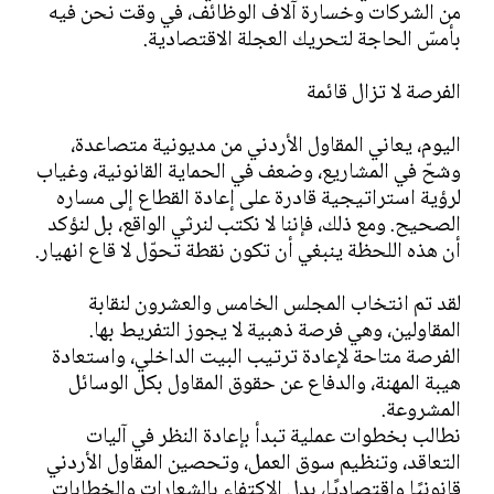
من الشركات وخسارة آلاف الوظائف، في وقت نحن فيه
بأمسّ الحاجة لتحريك العجلة الاقتصادية.
الفرصة لا تزال قائمة
اليوم، يعاني المقاول الأردني من مديونية متصاعدة،
وشحّ في المشاريع، وضعف في الحماية القانونية، وغياب
لرؤية استراتيجية قادرة على إعادة القطاع إلى مساره
الصحيح. ومع ذلك، فإننا لا نكتب لنرثي الواقع، بل لنؤكد
أن هذه اللحظة ينبغي أن تكون نقطة تحوّل لا قاع انهيار.
لقد تم انتخاب المجلس الخامس والعشرون لنقابة
المقاولين، وهي فرصة ذهبية لا يجوز التفريط بها.
الفرصة متاحة لإعادة ترتيب البيت الداخلي، واستعادة
هيبة المهنة، والدفاع عن حقوق المقاول بكل الوسائل
المشروعة.
نطالب بخطوات عملية تبدأ بإعادة النظر في آليات
التعاقد، وتنظيم سوق العمل، وتحصين المقاول الأردني
قانونيًا واقتصاديًا، بدل الاكتفاء بالشعارات والخطابات