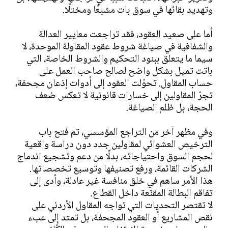
وتهديد بقائها في سوق بات مشبعًا ومختلًا.
أما على صعيد العقود، فقد تراجعت معايير العدالة
والشفافية في صياغة شروط عقود المقاولة الموحدة، لا
سيما ما يتعلق ببنود التحكيم والشروط الخاصة، التي
باتت تميل بشكل واضح لصالح صاحب العمل على
حساب المقاول. تحوّلت العقود إلى أدوات إذعان مجحفة،
تجرّ المقاولين إلى خسارات قانونية لا تعكس ضعف
الحجة، بل ظلم الصياغة.
وفي مظهر آخر من التراجع المؤسسي، تم فتح باب
الترخيص العشوائي لمقاولين جدد دون دراسة واقعية
لحجم السوق واحتياجاته، بدلًا من دعم وتشجيع اندماج
الشركات القائمة، ورفع تصنيفها وتوسيع تخصصاتها.
هذا الأمر ساهم في خلق منافسة غير عادلة، وأدى إلى
تفاقم البطالة المقنّعة داخل القطاع.
لا تقتصر التحديات التي تواجه المقاول الأردني على
نقص المشاريع أو العقود المجحفة، بل تمتد إلى عبء