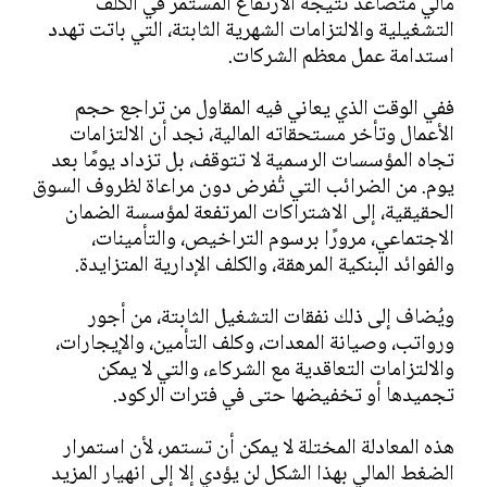
مالي متصاعد نتيجة الارتفاع المستمر في الكُلف
التشغيلية والالتزامات الشهرية الثابتة، التي باتت تهدد
استدامة عمل معظم الشركات.
ففي الوقت الذي يعاني فيه المقاول من تراجع حجم
الأعمال وتأخر مستحقاته المالية، نجد أن الالتزامات
تجاه المؤسسات الرسمية لا تتوقف، بل تزداد يومًا بعد
يوم. من الضرائب التي تُفرض دون مراعاة لظروف السوق
الحقيقية، إلى الاشتراكات المرتفعة لمؤسسة الضمان
الاجتماعي، مرورًا برسوم التراخيص، والتأمينات،
والفوائد البنكية المرهقة، والكلف الإدارية المتزايدة.
ويُضاف إلى ذلك نفقات التشغيل الثابتة، من أجور
ورواتب، وصيانة المعدات، وكلف التأمين، والإيجارات،
والالتزامات التعاقدية مع الشركاء، والتي لا يمكن
تجميدها أو تخفيضها حتى في فترات الركود.
هذه المعادلة المختلة لا يمكن أن تستمر، لأن استمرار
الضغط المالي بهذا الشكل لن يؤدي إلا إلى انهيار المزيد